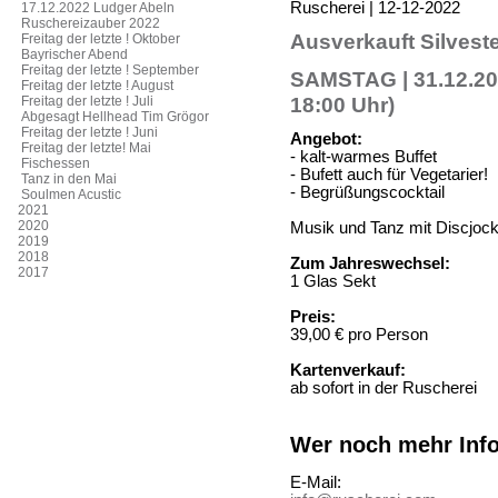
Ruscherei | 12-12-2022
17.12.2022 Ludger Abeln
Ruschereizauber 2022
Ausverkauft Silveste
Freitag der letzte ! Oktober
Bayrischer Abend
Freitag der letzte ! September
SAMSTAG | 31.12.202
Freitag der letzte ! August
18:00 Uhr)
Freitag der letzte ! Juli
Abgesagt Hellhead Tim Grögor
Freitag der letzte ! Juni
Angebot:
Freitag der letzte! Mai
- kalt-warmes Buffet
Fischessen
- Bufett auch für Vegetarier!
Tanz in den Mai
- Begrüßungscocktail
Soulmen Acustic
2021
2020
Musik und Tanz mit Discjoc
2019
2018
Zum Jahreswechsel:
2017
1 Glas Sekt
Preis:
39,00 € pro Person
Kartenverkauf:
ab sofort in der Ruscherei
Wer noch mehr Info
E-Mail: