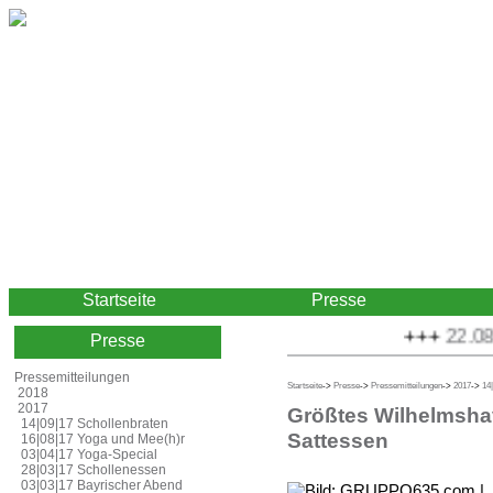
Startseite
Presse
+++
22.08.2
Presse
Pressemitteilungen
Startseite
->
Presse
->
Pressemitteilungen
->
2017
->
14
2018
2017
Größtes Wilhelmsha
14|09|17 Schollenbraten
Sattessen
16|08|17 Yoga und Mee(h)r
03|04|17 Yoga-Special
28|03|17 Schollenessen
03|03|17 Bayrischer Abend