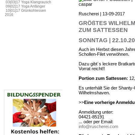
03|03|17 Yoga Klangrausch
09|02|17 Yoga Anfänger
10|01|17 Grünkohlessen
Ruscherei | 13-09-2017
2016
GRÖßTES WILHEL
ZUM SATTESSEN
SONNTAG | 22.10.201
Auch im Herbst diesen Jahre
Schollen-Filet verwöhnen.
Dazu gibt´s leckere Bratkarto
Vorrat reicht!!
Portion zum Sattessen:
12
Es unterhält Sie der Shanty
Wilhelmshaven.
>>
Eine vorherige Anmeldun
Anmeldung unter:
04421-85191
... oder per Email:
info@ruscherei.com