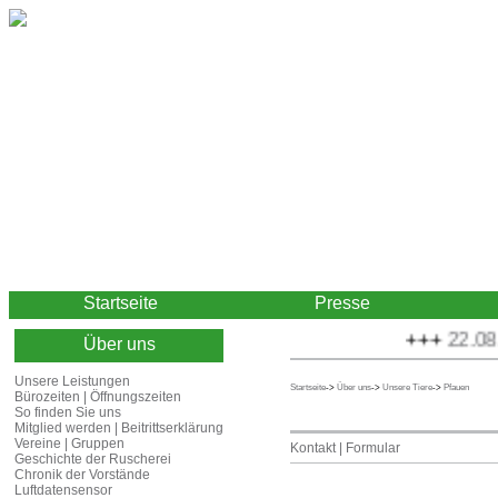
Startseite
Presse
+++
22.08.2
Über uns
Unsere Leistungen
Startseite
->
Über uns
->
Unsere Tiere
->
Pfauen
Bürozeiten | Öffnungszeiten
So finden Sie uns
Mitglied werden | Beitrittserklärung
Vereine | Gruppen
Kontakt | Formular
Geschichte der Ruscherei
Chronik der Vorstände
Luftdatensensor