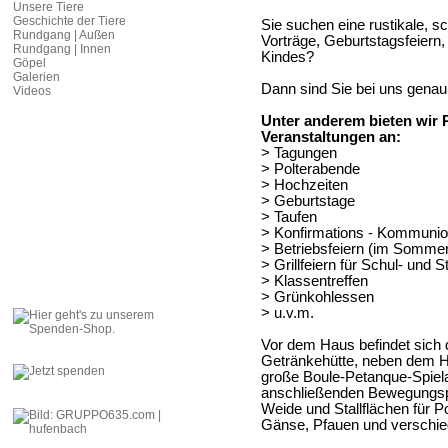
Unsere Tiere
Geschichte der Tiere
Sie suchen eine rustikale, s
Rundgang | Außen
Vorträge, Geburtstagsfeiern,
Rundgang | Innen
Kindes?
Göpel
Galerien
Dann sind Sie bei uns genau 
Videos
Unter anderem bieten wir 
Veranstaltungen an:
> Tagungen
> Polterabende
> Hochzeiten
> Geburtstage
> Taufen
> Konfirmations - Kommunio
> Betriebsfeiern (im Sommer 
> Grillfeiern für Schul- und
> Klassentreffen
> Grünkohlessen
> u.v.m.
Vor dem Haus befindet sich d
Getränkehütte, neben dem Hau
große Boule-Petanque-Spiela
anschließenden Bewegungsp
Weide und Stallflächen für 
Gänse, Pfauen und verschie