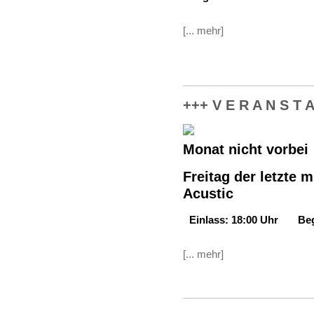
[... mehr]
+++ V E R A N S T A
Monat nicht vorbei
Freitag der letzte 
Acustic
Einlass: 18:00 Uhr Beg
[... mehr]