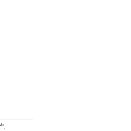
M
«
hutz