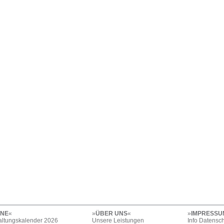
INE
«
»
ÜBER UNS
«
»
IMPRESSU
altungskalender 2026
Unsere Leistungen
Info Datensc