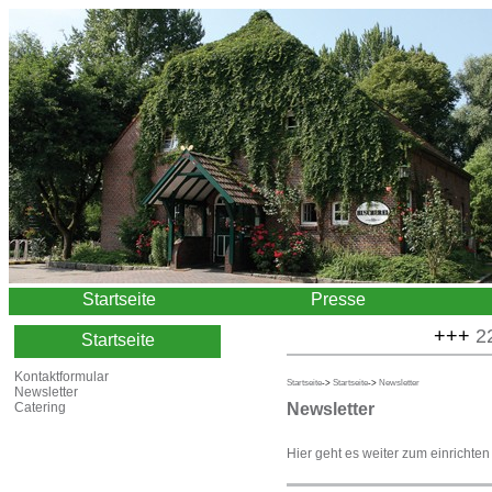
Startseite
Presse
+++
22.0
Startseite
Kontaktformular
Startseite
->
Startseite
->
Newsletter
Newsletter
Newsletter
Catering
Hier geht es weiter zum einrichten