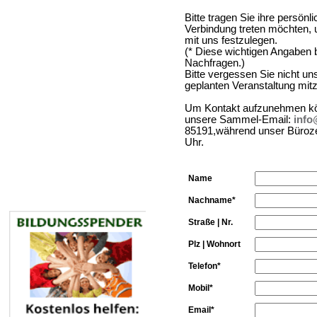
Bitte tragen Sie ihre persönl
Verbindung treten möchten, u
mit uns festzulegen.
(* Diese wichtigen Angaben b
Nachfragen.)
Bitte vergessen Sie nicht un
geplanten Veranstaltung mitz
Um Kontakt aufzunehmen kön
unsere Sammel-Email:
info
85191,während unser Bürozei
Uhr.
Name
Nachname*
Straße | Nr.
Plz | Wohnort
Telefon*
Mobil*
Email*