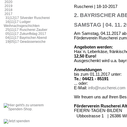
2020
2019
Ruscherei | 18-10-2017
2018
2017
2. BAYRISCHER AB
31|12|17 Silvester Ruscherei
16|11|17 Ludger
SAMSTAG | 04. 11. 2
Weihnachsgeschichten
25|11|17 Ruscherei Zauber
Am Samstag, 04.11.2017 ab 1
05|11|17 Zukunftstag 2017
Förderverein Ruscherei zum 
04|11|17 Bayrischer Abend
19|05|17 Gewässerwoche
Angeboten werden:
Hax´n, Leberkäse, fränkisch
12,50 Euro!
Ausgeschenkt wird u.a. bayr
Anmeldungen
bis zum 01.11.2017 unter:
Te.: 04421 - 85191
... oder:
E-Mail:
info@ruscherei.com
Wir freuen uns auf Ihren Be
Förderverein Ruscherei Al
FEIERN·TAGEN·BILDEN
Ubbostrasse 1 | 26386 W