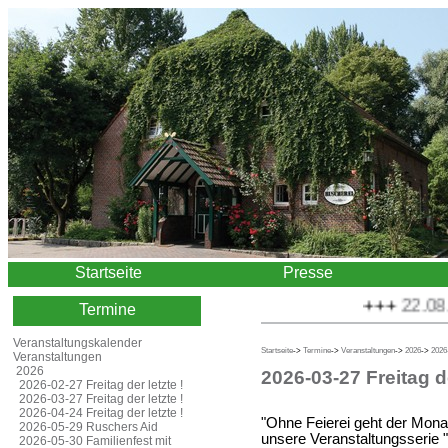
Startseite
Presse
+++
22.08.20
Termine
Veranstaltungskalender
Startseite
->
Termine
->
Veranstaltungen
->
2026
->
2026-
Veranstaltungen
2026
2026-03-27 Freitag d
2026-02-27 Freitag der letzte !
2026-03-27 Freitag der letzte !
2026-04-24 Freitag der letzte !
"Ohne Feierei geht der Monat
2026-05-29 Ruschers Aid
unsere Veranstaltungsserie "F
2026-05-30 Familienfest mit