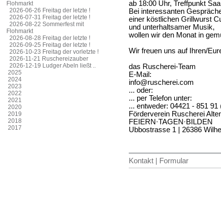
ab 18:00 Uhr, Treffpunkt Saa
Flohmarkt
2026-06-26 Freitag der letzte !
Bei interessanten Gespräche
2026-07-31 Freitag der letzte !
einer köstlichen Grillwurs
2026-08-22 Sommerfest mit
und unterhaltsamer Musik,
Flohmarkt
wollen wir den Monat in gem
2026-08-28 Freitag der letzte !
2026-09-25 Freitag der letzte !
Wir freuen uns auf Ihren/Eu
2026-10-23 Freitag der vorletzte !
2026-11-21 Ruschereizauber
2026-12-19 Ludger Abeln ließt ..
das Ruscherei-Team
2025
E-Mail:
2024
info@ruscherei.com
2023
... oder:
2022
... per Telefon unter:
2021
... entweder: 04421 - 851 91 
2020
Förderverein Ruscherei Alte
2019
2018
FEIERN·TAGEN·BILDEN
2017
Ubbostrasse 1 | 26386 Wil
Kontakt | Formular