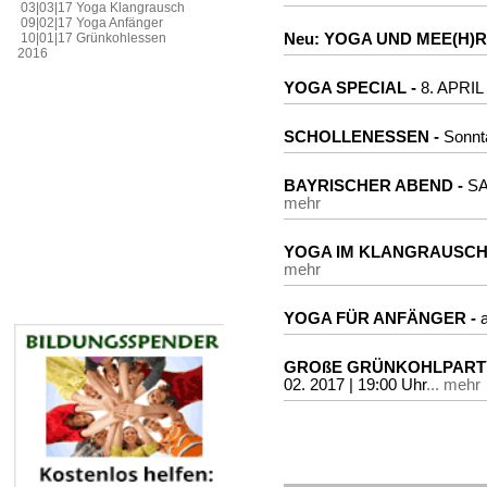
03|03|17 Yoga Klangrausch
09|02|17 Yoga Anfänger
10|01|17 Grünkohlessen
Neu: YOGA UND MEE(H)R
2016
YOGA SPECIAL -
8. APRIL 
SCHOLLENESSEN -
Sonnt
BAYRISCHER ABEND -
SA
mehr
YOGA IM KLANGRAUSCH
mehr
YOGA FÜR ANFÄNGER -
GROßE GRÜNKOHLPARTY 
02. 2017 | 19:00 Uhr
... mehr