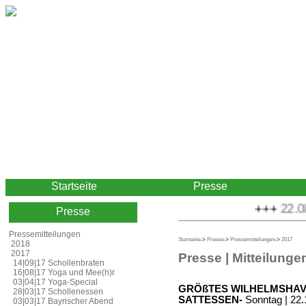
Startseite
Presse
+++
22.08.
Presse
Pressemitteilungen
Startseite
->
Presse
->
Pressemitteilungen
->
2017
2018
2017
Presse | Mitteilunge
14|09|17 Schollenbraten
16|08|17 Yoga und Mee(h)r
03|04|17 Yoga-Special
GRÖßTES WILHELMSHA
28|03|17 Schollenessen
SATTESSEN-
Sonntag | 22.
03|03|17 Bayrischer Abend