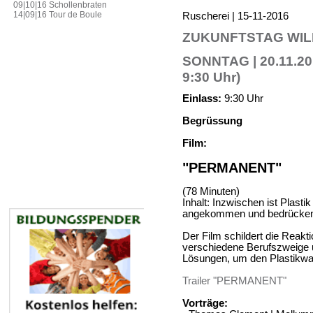
09|10|16 Schollenbraten
14|09|16 Tour de Boule
Ruscherei | 15-11-2016
ZUKUNFTSTAG WI
SONNTAG | 20.11.2016
9:30 Uhr)
Einlass:
9:30 Uhr
Begrüssung
Film:
"PERMANENT"
(78 Minuten)
Inhalt: Inzwischen ist Plast
angekommen und bedrückend 
Der Film schildert die Reak
verschiedene Berufszweige u
Lösungen, um den Plastikw
Trailer "PERMANENT"
Vorträge: