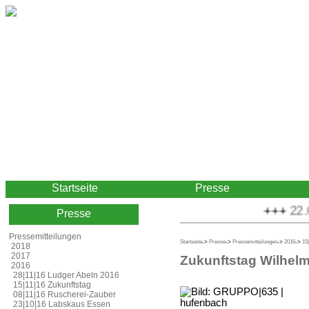
Startseite
Presse
+++
22.08
Presse
Pressemitteilungen
Startseite
->
Presse
->
Pressemitteilungen
->
2016
->
15
2018
2017
Zukunftstag Wilhel
2016
28|11|16 Ludger Abeln 2016
15|11|16 Zukunftstag
08|11|16 Ruscherei-Zauber
23|10|16 Labskaus Essen