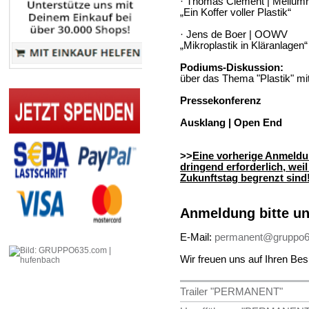
· Thomas Clement | Mellumr
„Ein Koffer voller Plastik“
· Jens de Boer | OOWV
„Mikroplastik in Kläranlagen“
Podiums-Diskussion:
über das Thema "Plastik" mi
Pressekonferenz
Ausklang | Open End
>>
Eine vorheri
g
e Anmeldu
drin
g
end erforderlich, wei
Zukunftstag begrenzt sind
Anmeldung bitte un
E-Mail:
permanent@gruppo
Wir freuen uns auf Ihren Be
Trailer "PERMANENT"