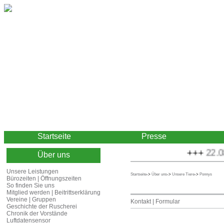
Startseite
Presse
+++
22.08.
Über uns
Unsere Leistungen
Startseite
->
Über uns
->
Unsere Tiere
->
Ponnys
Bürozeiten | Öffnungszeiten
So finden Sie uns
Mitglied werden | Beitrittserklärung
Vereine | Gruppen
Kontakt | Formular
Geschichte der Ruscherei
Chronik der Vorstände
Luftdatensensor