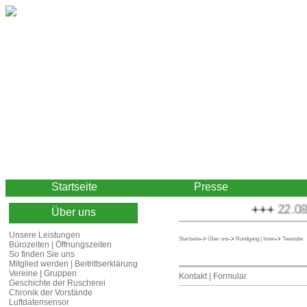
Startseite
Presse
+++
22.08.2
Über uns
Unsere Leistungen
Startseite
->
Über uns
->
Rundgang | Innen
->
Teestube
Bürozeiten | Öffnungszeiten
So finden Sie uns
Mitglied werden | Beitrittserklärung
Vereine | Gruppen
Kontakt | Formular
Geschichte der Ruscherei
Chronik der Vorstände
Luftdatensensor