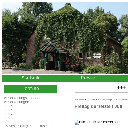
Startseite
Presse
+++
22.
Termine
Veranstaltungskalender
Startseite
->
Termine
->
Veranstaltungen
->
2022
->
Freit
Veranstaltungen
Freitag der letzte ! Juli
2026
2025
2024
2023
2022
Silvester-Party in der Ruscherei