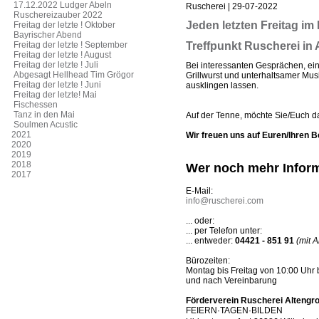
17.12.2022 Ludger Abeln
Ruscherei | 29-07-2022
Ruschereizauber 2022
Jeden letzten Freitag im 
Freitag der letzte ! Oktober
Bayrischer Abend
Treffpunkt Ruscherei in 
Freitag der letzte ! September
Freitag der letzte ! August
Freitag der letzte ! Juli
Bei interessanten Gesprächen, ein
Abgesagt Hellhead Tim Grögor
Grillwurst und unterhaltsamer Mus
Freitag der letzte ! Juni
ausklingen lassen.
Freitag der letzte! Mai
Fischessen
Tanz in den Mai
Auf der Tenne, möchte Sie/Euch 
Soulmen Acustic
2021
Wir freuen uns auf Euren/Ihren 
2020
2019
2018
Wer noch mehr Inform
2017
E-Mail:
info@ruscherei.com
... oder:
... per Telefon unter:
... entweder:
04421 - 851 91
(mit 
Bürozeiten:
Montag bis Freitag von 10:00 Uhr 
und nach Vereinbarung
Förderverein Ruscherei Altengr
FEIERN·TAGEN·BILDEN