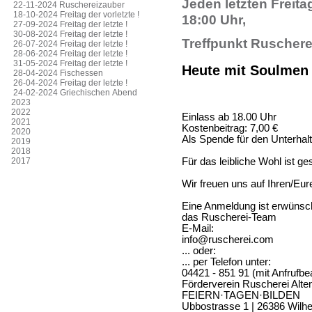
Jeden letzten Freita
22-11-2024 Ruschereizauber
18-10-2024 Freitag der vorletzte !
18:00 Uhr,
27-09-2024 Freitag der letzte !
30-08-2024 Freitag der letzte !
Treffpunkt Ruschere
26-07-2024 Freitag der letzte !
28-06-2024 Freitag der letzte !
31-05-2024 Freitag der letzte !
Heute mit Soulmen 
28-04-2024 Fischessen
26-04-2024 Freitag der letzte !
24-02-2024 Griechischen Abend
2023
2022
Einlass ab 18.00 Uhr 
2021
Kostenbeitrag: 7,00 €
2020
Als Spende für den Unterha
2019
2018
Für das leibliche Wohl ist ge
2017
Wir freuen uns auf Ihren/Eu
Eine Anmeldung ist erwünsc
das Ruscherei-Team
E-Mail:
info@ruscherei.com
... oder:
... per Telefon unter:
04421 - 851 91 (mit Anfrufbe
Förderverein Ruscherei Alte
FEIERN·TAGEN·BILDEN
Ubbostrasse 1 | 26386 Wil