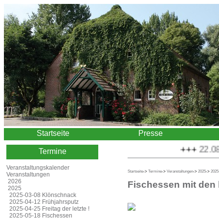
Startseite
Presse
+++
22.08.2
Termine
Veranstaltungskalender
Startseite
->
Termine
->
Veranstaltungen
->
2025
->
2025
Veranstaltungen
2026
Fischessen mit den
2025
2025-03-08 Klönschnack
2025-04-12 Frühjahrsputz
2025-04-25 Freitag der letzte !
2025-05-18 Fischessen