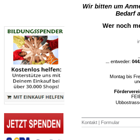
Wir bitten um Anm
Bedarf a
Wer noch me
i
.
... entweder:
044
Montag bis Fre
un
Förderverei
FEI
Ubbostrass
Kontakt | Formular